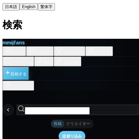
日本語
English
繁体字
検索
m
mijfans
ホーム
ショート
ランキング
カテゴリ
メッセージ
通知
妄想の種
投稿する
アカウント
投稿
クリエイター
絞り込み